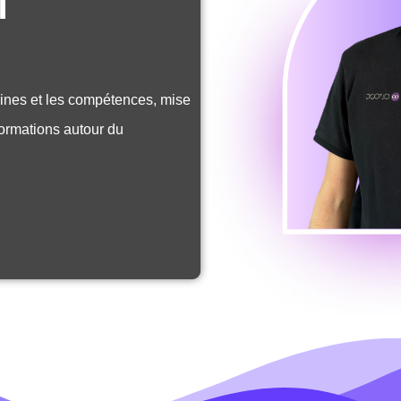
T
ines et
l
es compétences, mise
 formations autour du