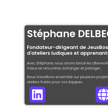
Stéphane DELB
Fondateur-dirigeant de JeuxBos
d'ateliers ludiques et apprenant
Avec Stéphane, nous avons lancé les afterwork
mieux se rencontrer,
échanger et partager…
Nous travaillons ensemble sur plusieurs projet
ateliers fruités pour vos équipes.