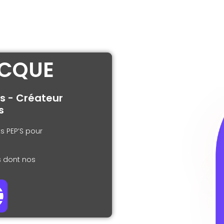
ECQUE
s - Créateur
s
s PEP’S pour
s dont nos